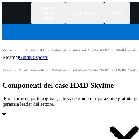
Aggiusta
le tue
Community
Store
cose
Store
Tutti i ricambi
Telefoni
telefoni Nokia HMD
HMD Skylin
Ricambi
Guide
Risposte
Store
Tutti i ricambi
Telefoni
telefoni Nokia HMD
HMD Skylin
Componenti del case HMD Skyline
iFixit fornisce parti originali, attrezzi e guide di riparazione gratuite p
garanzia leader del settore.
Prodotti