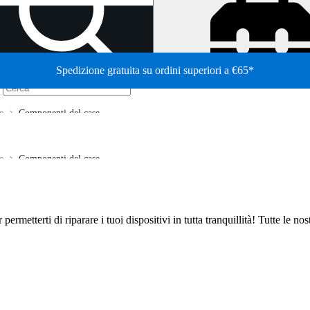
Spedizione gratuita su ordini superiori a €65*
/
e
Componenti del case
e
Componenti del case
er permetterti di riparare i tuoi dispositivi in tutta tranquillità! Tutte le 