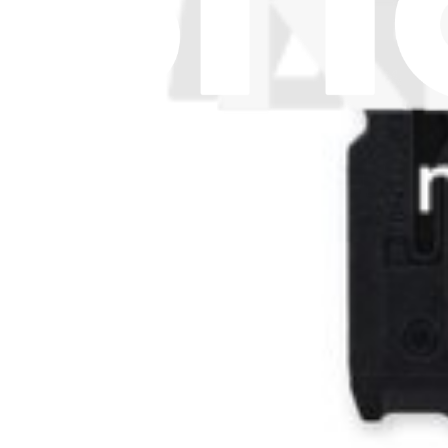
Polizza di spedizione
Informazioni importanti per i consumatori
Riciclaggio delle batterie e tariffe
Consenso Cookie
Scarica l'applicazione