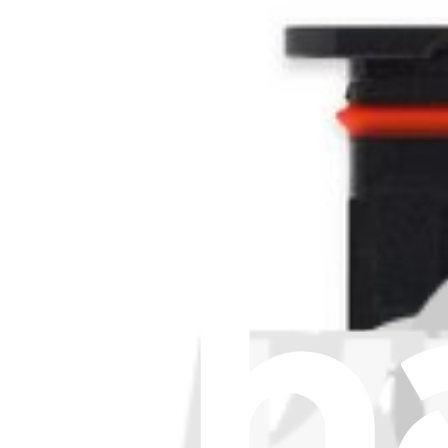
Visualizza
iFixit
Chi siamo
Supporto Clienti
Parla di iFixit
Carriere
API
Risorse
Community
Pro Wholesale
Trova un negozio
Per i produttori
Stampa
News
Legal EU
Accessibilità
Nota legale
Privacy
Termini di servizio
Politica di rimborso
Entità della garanzia