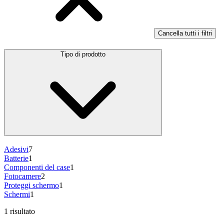
Cancella tutti i filtri
Tipo di prodotto
Adesivi
7
Batterie
1
Componenti del case
1
Fotocamere
2
Proteggi schermo
1
Schermi
1
1 risultato