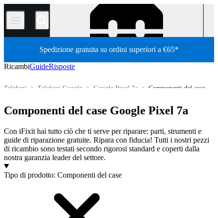
/
Spedizione gratuita su ordini superiori a €65*
Ricambi
Guide
Risposte
Telefoni
Telefoni Google
Google Pixel 7a
Componenti del case
Store
Tutti i ricambi
Componenti del case Google Pixel 7a
Con iFixit hai tutto ciò che ti serve per riparare: parti, strumenti e
guide di riparazione gratuite. Ripara con fiducia! Tutti i nostri pezzi
di ricambio sono testati secondo rigorosi standard e coperti dalla
nostra garanzia leader del settore.
Prodotti
Tipo di prodotto
:
Componenti del case