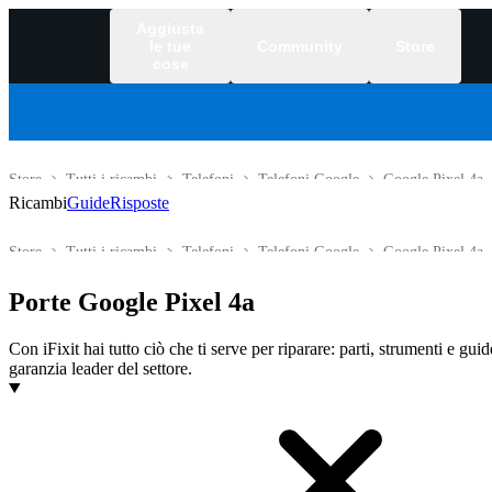
Aggiusta
le tue
Community
Store
cose
Store
Tutti i ricambi
Telefoni
Telefoni Google
Google Pixel 4a
Ricambi
Guide
Risposte
Store
Tutti i ricambi
Telefoni
Telefoni Google
Google Pixel 4a
Porte Google Pixel 4a
Con iFixit hai tutto ciò che ti serve per riparare: parti, strumenti e gui
garanzia leader del settore.
Prodotti