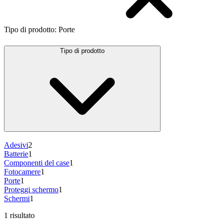
Tipo di prodotto
:
Porte
Tipo di prodotto
Adesivi
2
Batterie
1
Componenti del case
1
Fotocamere
1
Porte
1
Proteggi schermo
1
Schermi
1
1 risultato