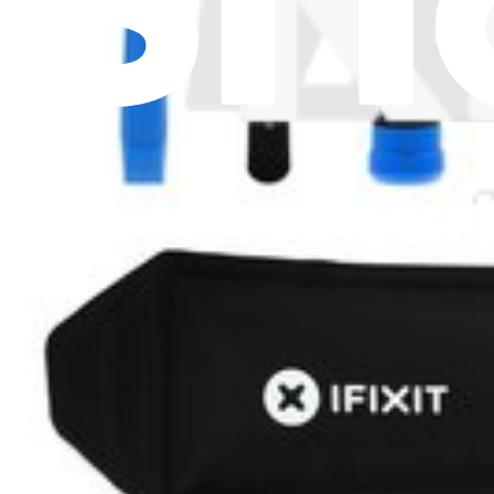
Nota legale
Privacy
Termini di servizio
Politica di rimborso
Entità della garanzia
Polizza di spedizione
Informazioni importanti per i consumatori
Riciclaggio delle batterie e tariffe
Consenso Cookie
Scarica l'applicazione