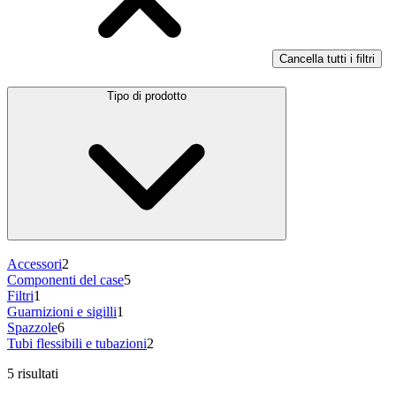
Cancella tutti i filtri
Tipo di prodotto
Accessori
2
Componenti del case
5
Filtri
1
Guarnizioni e sigilli
1
Spazzole
6
Tubi flessibili e tubazioni
2
5 risultati