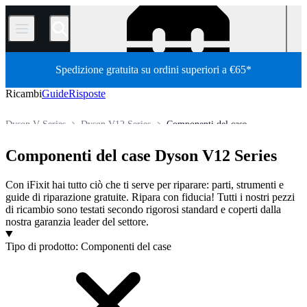
/
Spedizione gratuita su ordini superiori a €65*
Ricambi
Guide
Risposte
Dyson V Series
Dyson V12 Series
Componenti del case
Elettrodomestici
Aspirapolvere
Dyson Vacuum
Componenti del case Dyson V12 Series
Store
Tutti i ricambi
Con iFixit hai tutto ciò che ti serve per riparare: parti, strumenti e
guide di riparazione gratuite. Ripara con fiducia! Tutti i nostri pezzi
di ricambio sono testati secondo rigorosi standard e coperti dalla
nostra garanzia leader del settore.
Prodotti
Tipo di prodotto
:
Componenti del case