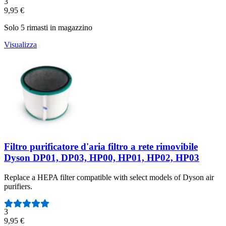
Numero di recensioni:
3
9,95 €
Solo 5 rimasti in magazzino
Visualizza
Filtro purificatore d'aria filtro a rete rimovibile
Dyson DP01, DP03, HP00, HP01, HP02, HP03
Replace a HEPA filter compatible with select models of Dyson air
purifiers.
Numero di recensioni:
3
9,95 €