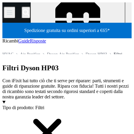
/
Spedizione gratuita su ordini superiori a €65*
Ricambi
Guide
Risposte
HVAC
Air Purifier
Dyson Air Purifier
Dyson HP03
Filtri
Store
Tutti i ricambi
Ricambi per elettrodomestici
Filtri Dyson HP03
Con iFixit hai tutto ciò che ti serve per riparare: parti, strumenti e
guide di riparazione gratuite. Ripara con fiducia! Tutti i nostri pezzi
di ricambio sono testati secondo rigorosi standard e coperti dalla
nostra garanzia leader del settore.
Prodotti
Tipo di prodotto
:
Filtri