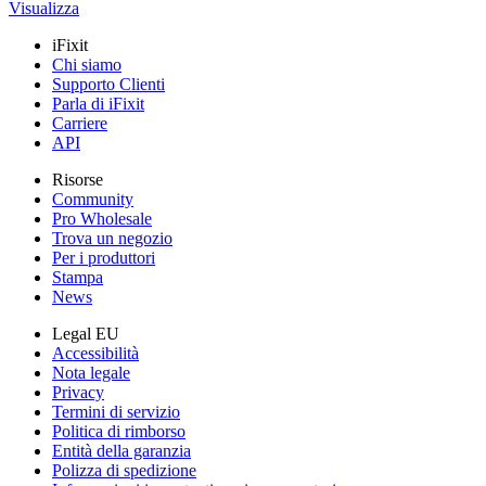
Visualizza
iFixit
Chi siamo
Supporto Clienti
Parla di iFixit
Carriere
API
Risorse
Community
Pro Wholesale
Trova un negozio
Per i produttori
Stampa
News
Legal EU
Accessibilità
Nota legale
Privacy
Termini di servizio
Politica di rimborso
Entità della garanzia
Polizza di spedizione