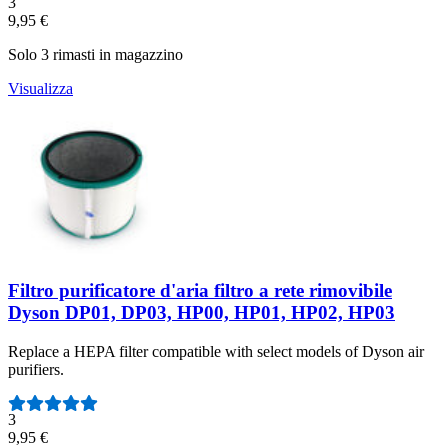
Numero di recensioni:
3
9,95 €
Solo 3 rimasti in magazzino
Visualizza
Filtro purificatore d'aria filtro a rete rimovibile
Dyson DP01, DP03, HP00, HP01, HP02, HP03
Replace a HEPA filter compatible with select models of Dyson air
purifiers.
Numero di recensioni:
3
9,95 €