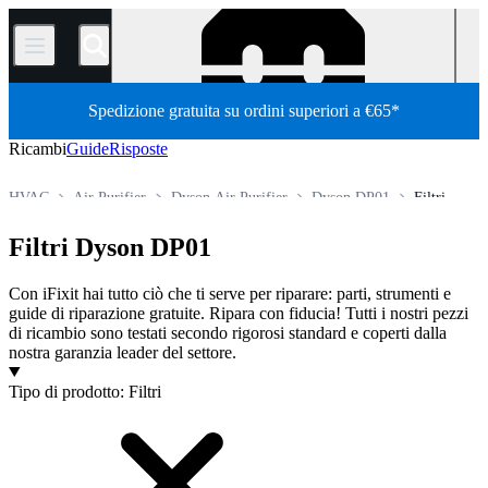
/
Spedizione gratuita su ordini superiori a €65*
Ricambi
Guide
Risposte
HVAC
Air Purifier
Dyson Air Purifier
Dyson DP01
Filtri
Store
Tutti i ricambi
Ricambi per elettrodomestici
Filtri Dyson DP01
Con iFixit hai tutto ciò che ti serve per riparare: parti, strumenti e
guide di riparazione gratuite. Ripara con fiducia! Tutti i nostri pezzi
di ricambio sono testati secondo rigorosi standard e coperti dalla
nostra garanzia leader del settore.
Prodotti
Tipo di prodotto
:
Filtri