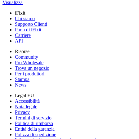
Visualizza
iFixit
Chi siamo
Supporto Clienti
Parla di iFixit
Carriere
API
Risorse
Community
Pro Wholesale
Trova un negozio
Per i produttori
Stampa
News
Legal EU
Accessibilità
Nota legale
Privacy
Termini di servizio
Politica di rimborso
Entità della garanzia
Polizza di spedizione