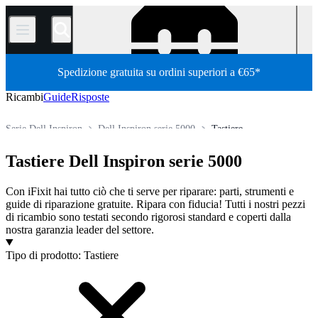
/
Spedizione gratuita su ordini superiori a €65*
Ricambi
Guide
Risposte
Serie Dell Inspiron
Dell Inspiron serie 5000
Tastiere
Store
Tutti i ricambi
PC
PC portatili
Laptop Dell
Tastiere Dell Inspiron serie 5000
Con iFixit hai tutto ciò che ti serve per riparare: parti, strumenti e
guide di riparazione gratuite. Ripara con fiducia! Tutti i nostri pezzi
di ricambio sono testati secondo rigorosi standard e coperti dalla
nostra garanzia leader del settore.
Prodotti
Tipo di prodotto
:
Tastiere