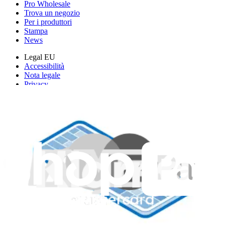
Pro Wholesale
Trova un negozio
Per i produttori
Stampa
News
Legal EU
Accessibilità
Nota legale
Privacy
Termini di servizio
Politica di rimborso
Entità della garanzia
Polizza di spedizione
Informazioni importanti per i consumatori
Riciclaggio delle batterie e tariffe
Consenso Cookie
Scarica l'applicazione