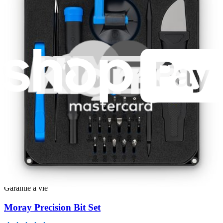
Minnow Precision Bit Set
235
14,95 €
Garantie à vie
Pro Tech Toolkit
3009
74,95 €
Garantie à vie
Mako Precision Bit Set
942
39,95 €
Garantie à vie
Moray Precision Bit Set