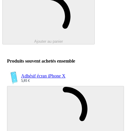
Ajouter au panier
Produits souvent achetés ensemble
Adhésif écran iPhone X
5,95 €
Sale price
Chargement e