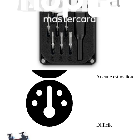
iPhone X Charging Pad / Volume Button Assembly
Replacement
While both the wireless charging pad and the...
Temps nécessaire :
Aucune estimation
Difficulté :
Difficile