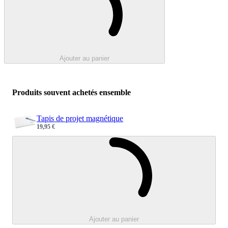
Ajouter au panier
Produits souvent achetés ensemble
Tapis de projet magnétique
19,95 €
Sale price
Chargement e
Ajouter au panier