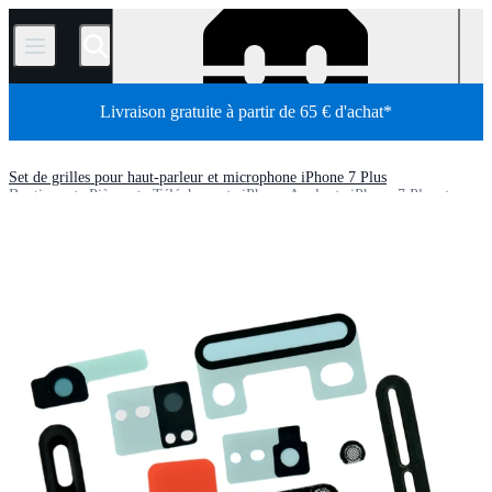
/
Livraison gratuite à partir de 65 € d'achat*
Set de grilles pour haut-parleur et microphone iPhone 7 Plus
Boutique
Pièces
Téléphone
iPhone Apple
iPhone 7 Plus