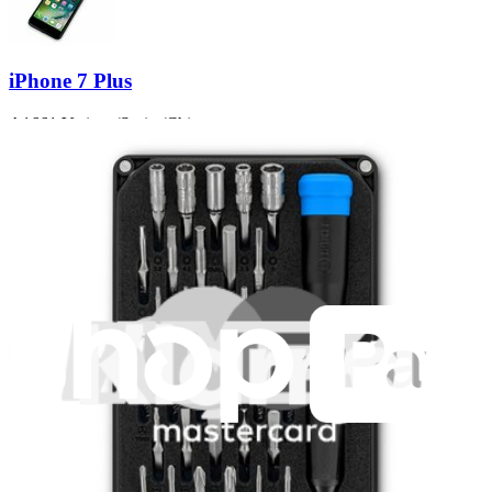
iPhone 7 Plus
A1661 Verizon/Sprint/China
A1784 AT&T/T-Mobile/Global
A1785 Japan
A1786 China Mobile
Produits en vedette
Mako Precision Bit Set
942
39,95 €
Garantie à vie
Écran iPhone 7 Plus (avec caméra et haut-parleur)
259