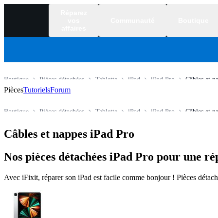
Réparez
vos
Communauté
Boutique
affaires
Boutique
Pièces détachées
Tablette
iPad
iPad Pro
Câbles et n
Pièces
Tutoriels
Forum
Boutique
Pièces détachées
Tablette
iPad
iPad Pro
Câbles et n
Câbles et nappes iPad Pro
Nos pièces détachées iPad Pro pour une rép
Avec iFixit, réparer son iPad est facile comme bonjour ! Pièces détachée