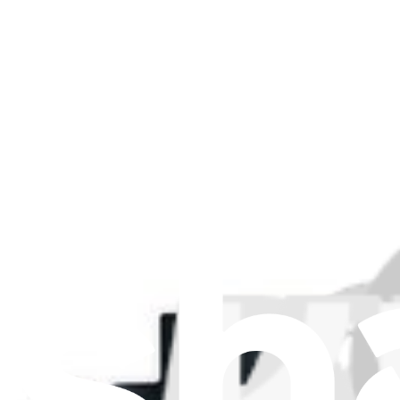
Type de produit
:
Câbles et nappes
Type de produit
Adhésifs
8
Batteries
9
Boutons externes
7
Câbles et nappes
18
Caméras
3
Composants boîtier/coque
1
Écrans
7
Microsoudure
1
Ports
4
18 résultats