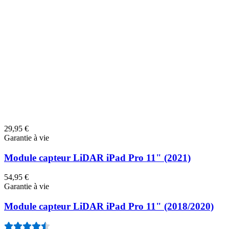
Type de produit
:
Câbles et nappes
Garantie à vie
Port USB-C iPad Pro 11" et 12,9" (2018/2020)
26
19,95 €
Garantie à vie
Nappes écran iPad Pro 11" (2018/2020)
29,95 €
Garantie à vie
Module capteur LiDAR iPad Pro 11" (2021)
54,95 €
Garantie à vie
Module capteur LiDAR iPad Pro 11" (2018/2020)