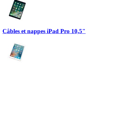
Câbles et nappes iPad Pro 10,5"
Câbles et nappes iPad Pro 9,7"
+4
de plus
+2
de plus
+1
de plus
+2
de plus
+0
de plus
Produits