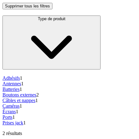
Supprimer tous les filtres
Type de produit
Adhésifs
1
Antennes
1
Batteries
1
Boutons externes
2
Câbles et nappes
1
Caméras
1
Écrans
1
Ports
1
Prises jack
1
2 résultats