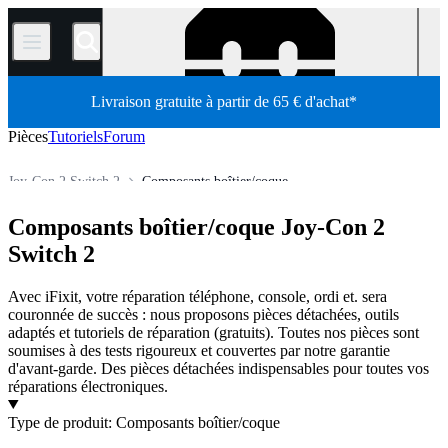
/
Livraison gratuite à partir de 65 € d'achat*
Pièces
Tutoriels
Forum
Joy-Con 2 Switch 2
Composants boîtier/coque
Console de jeux Nintendo
Gamme Nintendo Switch
Composants boîtier/coque Joy-Con 2
Boutique
Pièces détachées
Console de jeux
Switch 2
Avec iFixit, votre réparation téléphone, console, ordi et. sera
couronnée de succès : nous proposons pièces détachées, outils
adaptés et tutoriels de réparation (gratuits). Toutes nos pièces sont
soumises à des tests rigoureux et couvertes par notre garantie
d'avant-garde. Des pièces détachées indispensables pour toutes vos
réparations électroniques.
Produits
Type de produit
:
Composants boîtier/coque