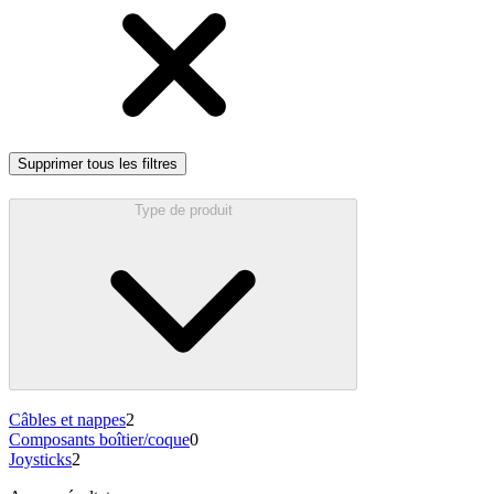
Supprimer tous les filtres
Type de produit
Câbles et nappes
2
Composants boîtier/coque
0
Joysticks
2