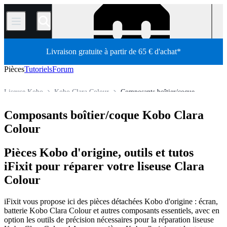
/
Livraison gratuite à partir de 65 € d'achat*
Pièces
Tutoriels
Forum
Liseuse Kobo
Kobo Clara Colour
Composants boîtier/coque
Boutique
Pièces détachées
Tablette
E-reader
Composants boîtier/coque Kobo Clara
Colour
Pièces Kobo d'origine, outils et tutos
iFixit pour réparer votre liseuse Clara
Colour
iFixit vous propose ici des pièces détachées Kobo d'origine : écran,
batterie Kobo Clara Colour et autres composants essentiels, avec en
option les outils de précision nécessaires pour la réparation liseuse