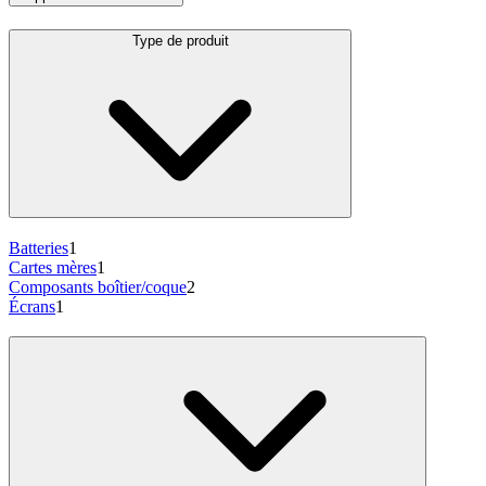
Type de produit
Batteries
1
Cartes mères
1
Composants boîtier/coque
2
Écrans
1