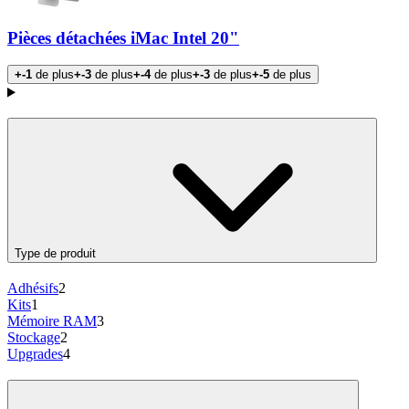
Pièces détachées iMac Intel 20"
+-1
de plus
+-3
de plus
+-4
de plus
+-3
de plus
+-5
de plus
Products
Type de produit
Adhésifs
2
Kits
1
Mémoire RAM
3
Stockage
2
Upgrades
4