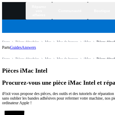
Réparez
vos
Communauté
Boutique
affaires
Store
Pièces détachées
Mac
Mac de bureau
iMac
Pièces détac
Parts
Guides
Answers
Store
Pièces détachées
Mac
Mac de bureau
iMac
Pièces détac
Pièces iMac Intel
Procurez-vous une pièce iMac Intel et répa
iFixit vous propose des pièces, des outils et des tutoriels de réparat
sans oublier les bandes adhésives pour refermer votre machine, nos pi
ordinateur Apple !