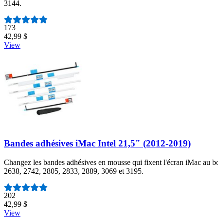
3144.
Nombre d'avis :
173
42,99 $
View
Bandes adhésives iMac Intel 21,5" (2012-2019)
Changez les bandes adhésives en mousse qui fixent l'écran iMac au b
2638, 2742, 2805, 2833, 2889, 3069 et 3195.
Nombre d'avis :
202
42,99 $
View