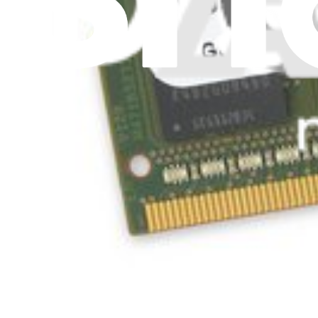
42,99 $
Garantie à vie
Boîtier SSD externe pour certains Mac mi-2013 à mi-
16
137,99 $
Garantie à vie
Barrette de RAM 8 Go PC3L-12800
33
96,99 $
Kit upgrade SSD iMac Intel 27" (fin 2012 à 2019)
359
331,99 $
Garantie à vie
Barrette de RAM 8 Go PC3-10600