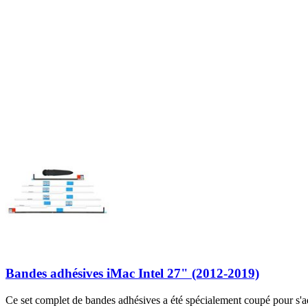
17
75,99 $
Garantie à vie
Barrette de RAM 4 Go PC3-8500
26
54,99 $
Bandes adhésives iMac Intel 27" (2012-2019)
Ce set complet de bandes adhésives a été spécialement coupé pour s