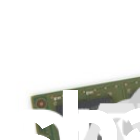
Filtres
Bandes adhésives iMac Intel 27" (2012-2019)
173
42,99 $
Bandes adhésives iMac Intel 21,5" (2012-2019)
202