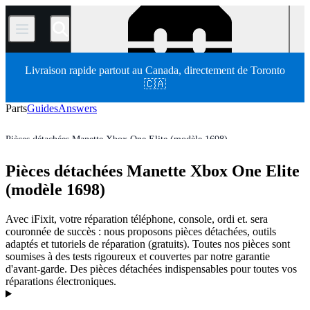
/
Livraison rapide partout au Canada, directement de Toronto
🇨🇦
Parts
Guides
Answers
Pièces détachées Manette Xbox One Elite (modèle 1698)
Manette Xbox
Manette sans fil Xbox
Pièces détachées Manette Xbox One Elite
Pièces détachées
Console de jeux
Console de jeux Microsoft
Store
(modèle 1698)
Avec iFixit, votre réparation téléphone, console, ordi et. sera
couronnée de succès : nous proposons pièces détachées, outils
adaptés et tutoriels de réparation (gratuits). Toutes nos pièces sont
soumises à des tests rigoureux et couvertes par notre garantie
d'avant-garde. Des pièces détachées indispensables pour toutes vos
réparations électroniques.
Products