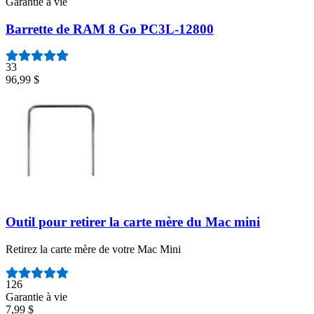
Garantie à vie
Barrette de RAM 8 Go PC3L-12800
33
96,99 $
Outil pour retirer la carte mère du Mac mini
Retirez la carte mère de votre Mac Mini
Nombre d'avis :
126
Garantie à vie
7,99 $