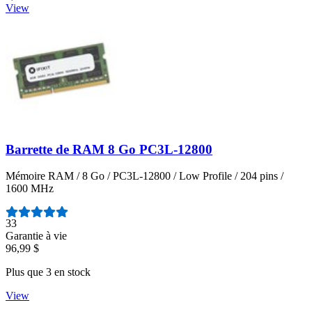
View
Barrette de RAM 8 Go PC3L-12800
Mémoire RAM / 8 Go / PC3L-12800 / Low Profile / 204 pins /
1600 MHz
Nombre d'avis :
33
Garantie à vie
96,99 $
Plus que 3 en stock
View