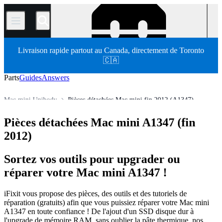
/
Livraison rapide partout au Canada, directement de Toronto
🇨🇦
Parts
Guides
Answers
Mac mini Unibody
Pièces détachées Mac mini fin 2012 (A1347)
Store
Pièces détachées
Mac
Mac de bureau
du Mac mini
Pièces détachées Mac mini A1347 (fin
2012)
Sortez vos outils pour upgrader ou
réparer votre Mac mini A1347 !
iFixit vous propose des pièces, des outils et des tutoriels de
réparation (gratuits) afin que vous puissiez réparer votre Mac mini
A1347 en toute confiance ! De l'ajout d'un SSD disque dur à
l'upgrade de mémoire RAM, sans oublier la pâte thermique, nos