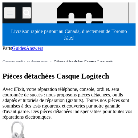
/
Livraison rapide partout au Canada, directement de Toronto
🇨🇦
Parts
Guides
Answers
Casque audio et écouteurs
Pièces détachées Casque Logitech
Store
Pièces détachées
Appareil électronique
Pièces détachées Casque Logitech
Avec iFixit, votre réparation téléphone, console, ordi et. sera
couronnée de succès : nous proposons pièces détachées, outils
adaptés et tutoriels de réparation (gratuits). Toutes nos pièces sont
soumises à des tests rigoureux et couvertes par notre garantie
d'avant-garde. Des pièces détachées indispensables pour toutes vos
réparations électroniques.