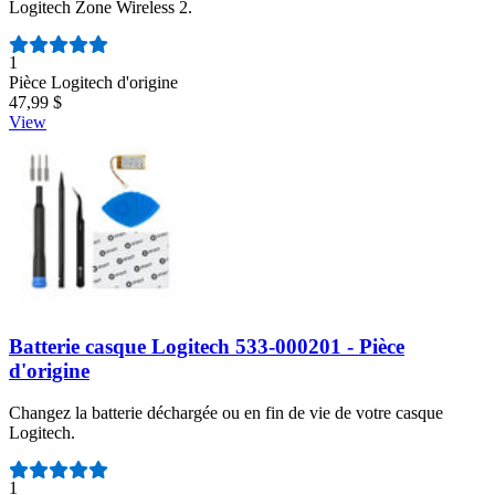
Logitech Zone Wireless 2.
Nombre d'avis :
1
Pièce Logitech d'origine
47,99 $
View
Batterie casque Logitech 533-000201 - Pièce
d'origine
Changez la batterie déchargée ou en fin de vie de votre casque
Logitech.
Nombre d'avis :
1