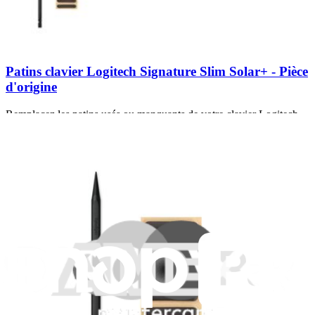
Patins clavier Logitech Signature Slim Solar+ - Pièce
d'origine
Remplacez les patins usés ou manquants de votre clavier Logitech
Signature Slim Solar+.
Pièce Logitech d'origine
22,99 $
View
iFixit Canada
À propos de nous
Service à la clientèle
Parler d'iFixit
Carrières
API
Ressources
Presse
Actualités