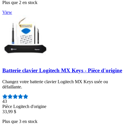
Plus que 2 en stock
View
Batterie clavier Logitech MX Keys - Pièce d'origine
Changez votre batterie clavier Logitech MX Keys usée ou
défaillante.
Nombre d'avis :
43
Pièce Logitech d'origine
33,99 $
Plus que 3 en stock