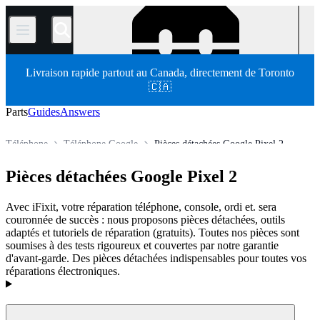
/
Livraison rapide partout au Canada, directement de Toronto
🇨🇦
Parts
Guides
Answers
Téléphone
Téléphone Google
Pièces détachées Google Pixel 2
Store
Pièces détachées
Pièces détachées Google Pixel 2
Avec iFixit, votre réparation téléphone, console, ordi et. sera
couronnée de succès : nous proposons pièces détachées, outils
adaptés et tutoriels de réparation (gratuits). Toutes nos pièces sont
soumises à des tests rigoureux et couvertes par notre garantie
d'avant-garde. Des pièces détachées indispensables pour toutes vos
réparations électroniques.
Products