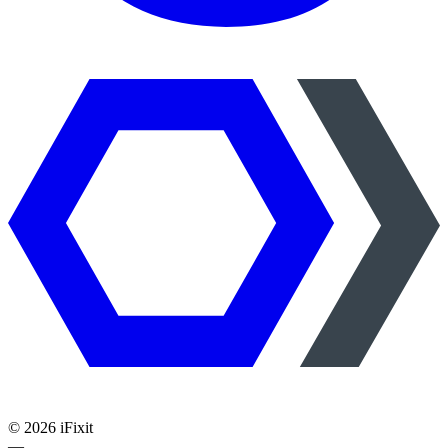
©
2026
iFixit
—