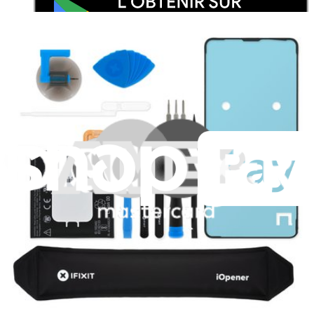
Je m'abonne à la newsletter
Apprenez quelque chose de nouveau chaque semaine
S'abonner
Lire d'abord les
dernières éditions
Help translate