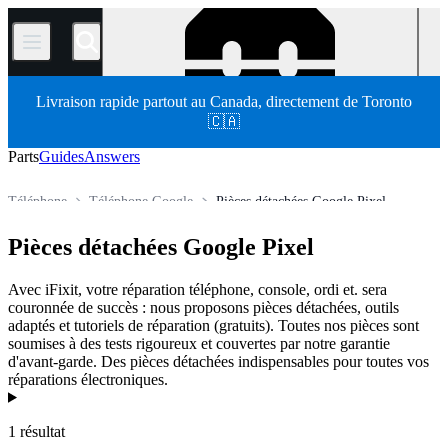
/
Livraison rapide partout au Canada, directement de Toronto
🇨🇦
Parts
Guides
Answers
Téléphone
Téléphone Google
Pièces détachées Google Pixel
Store
Pièces détachées
Pièces détachées Google Pixel
Avec iFixit, votre réparation téléphone, console, ordi et. sera
couronnée de succès : nous proposons pièces détachées, outils
adaptés et tutoriels de réparation (gratuits). Toutes nos pièces sont
soumises à des tests rigoureux et couvertes par notre garantie
d'avant-garde. Des pièces détachées indispensables pour toutes vos
réparations électroniques.
Products
1 résultat