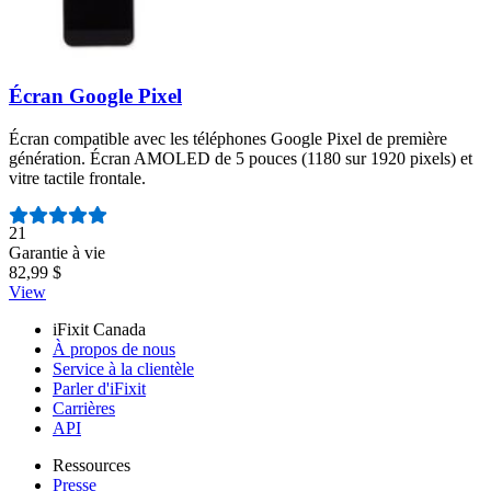
Écran Google Pixel
Écran compatible avec les téléphones Google Pixel de première
génération. Écran AMOLED de 5 pouces (1180 sur 1920 pixels) et
vitre tactile frontale.
Nombre d'avis :
21
Garantie à vie
82,99 $
View
iFixit Canada
À propos de nous
Service à la clientèle
Parler d'iFixit
Carrières
API
Ressources
Presse