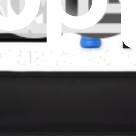
il photo Polaroid I-2.