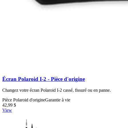
Nombre d'avis :
1
Pièce Polaroid d'origine
54,99 $
View
Écran Polaroid I-2 - Pièce d'origine
Changez votre écran Polaroid I-2 cassé, fissuré ou en panne.
Pièce Polaroid d'origine
Garantie à vie
42,99 $
View