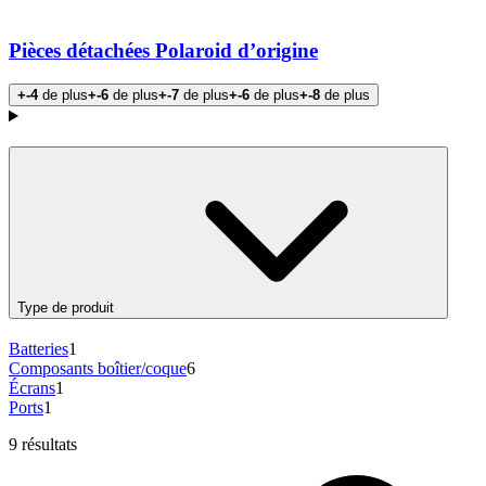
Pièces détachées Polaroid d’origine
+-4
de plus
+-6
de plus
+-7
de plus
+-6
de plus
+-8
de plus
Products
Type de produit
Batteries
1
Composants boîtier/coque
6
Écrans
1
Ports
1
9 résultats