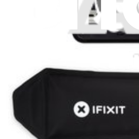
Coque arrière Polaroid I-2 - Pièce d'origine
Changez la coque arrière en plastique abîmée ou rayée de votre appare
Pièce Polaroid d'origine
Garantie à vie
89,99 $
View
Batterie Polaroid I-2 - Pièce d'origine
Changez votre batterie Polaroid I-2. 3,5 Wh, 3,7 V, 950 mAh.