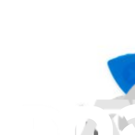
89,99 $
Pièce Polaroid d'origine
Garantie à vie
Coque avant Polaroid I-2 - Pièce d'origine
89,99 $
Pièce Polaroid d'origine
Garantie à vie
Protecteur de film Polaroid I-2 - Pièce d'origine
27,99 $
Pièce Polaroid d'origine
Garantie à vie
Trappe compartiment film Polaroid I-2 - Pièce d'origi
96,99 $