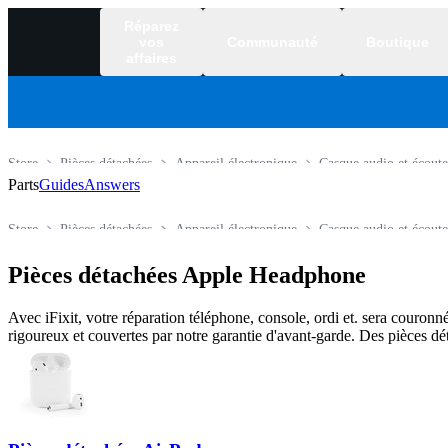
Réparez
vos
Communauté
Boutique
affaires
Store
Pièces détachées
Appareil électronique
Casque audio et écoute
Parts
Guides
Answers
Store
Pièces détachées
Appareil électronique
Casque audio et écoute
Pièces détachées Apple Headphone
Avec iFixit, votre réparation téléphone, console, ordi et. sera couronné
rigoureux et couvertes par notre garantie d'avant-garde. Des pièces dé