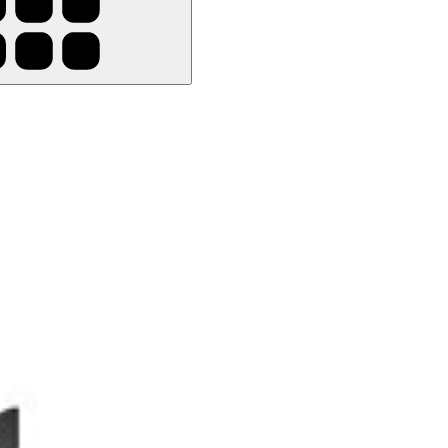
oyer vos Airpods, casques audio et/ou écouteurs en profondeur et avec pr