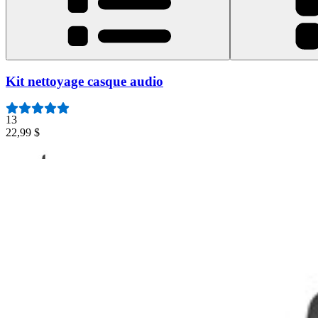
Kit nettoyage casque audio
13
22,99 $
Kit nettoyage casque audio
Ce kit iFixit rassemble les outils et accessoires nécessaires pour nett