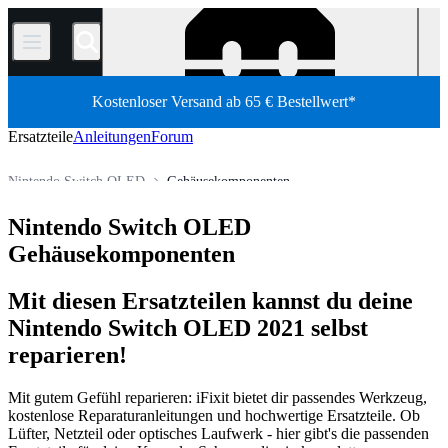
/
Kostenloser Versand ab 65 € Bestellwert*
Ersatzteile
Anleitungen
Forum
Nintendo Switch OLED
Gehäusekomponenten
Spielkonsole
Nintendo Spielkonsolen
Nintendo Switch Family
Nintendo Switch OLED
Shop
Ersatzteile
Gehäusekomponenten
Mit diesen Ersatzteilen kannst du deine
Nintendo Switch OLED 2021 selbst
reparieren!
Mit gutem Gefühl reparieren: iFixit bietet dir passendes Werkzeug,
kostenlose Reparaturanleitungen und hochwertige Ersatzteile. Ob
Lüfter, Netzteil oder optisches Laufwerk - hier gibt's die passenden