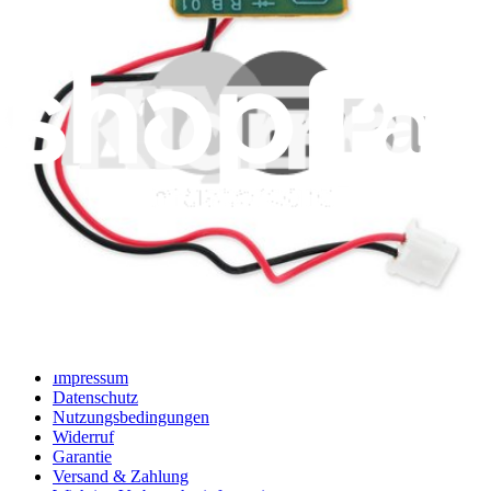
Anzeigen
iFixit
Über uns
Kundenservice
Über iFixit diskutieren
Jobs bei iFixit
API
Ressourcen
Presse
Neuigkeiten
Mitmachen
Pro Großkunden
Händlersuche
Für Hersteller
Rechtliches
Barrierefreiheit
Impressum
Datenschutz
Nutzungsbedingungen
Widerruf
Garantie
Versand & Zahlung