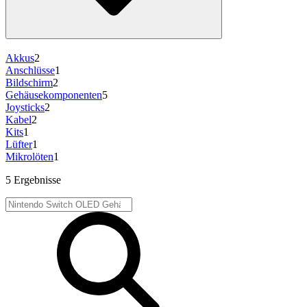
Akkus
2
Anschlüsse
1
Bildschirm
2
Gehäusekomponenten
5
Joysticks
2
Kabel
2
Kits
1
Lüfter
1
Mikrolöten
1
5 Ergebnisse