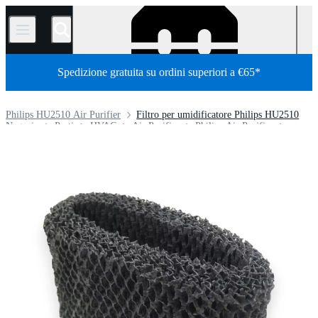
/
Spedizione gratuita su ordini superiori a €65*
Philips HU2510 Air Purifier
Filtro per umidificatore Philips HU2510
Negozio
Parti
HVAC
Air Purifier
Philips Air Purifier