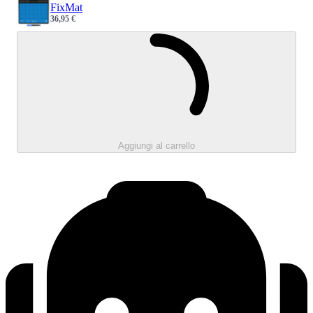
FixMat
36,95 €
Sale price
Caricamento.
Aggiungi al carrello