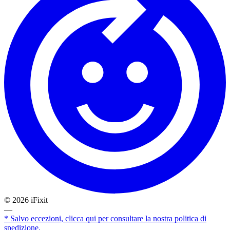
©
2026
iFixit
—
* Salvo eccezioni, clicca qui per consultare la nostra politica di
spedizione.