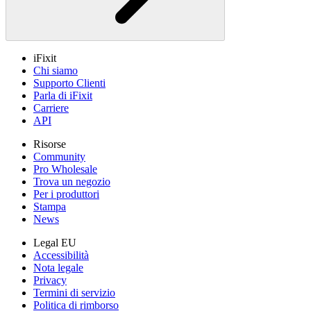
iFixit
Chi siamo
Supporto Clienti
Parla di iFixit
Carriere
API
Risorse
Community
Pro Wholesale
Trova un negozio
Per i produttori
Stampa
News
Legal EU
Accessibilità
Nota legale
Privacy
Termini di servizio
Politica di rimborso