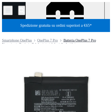
/
Spedizione gratuita su ordini superiori a €65*
Smartphone OnePlus
OnePlus 7 Pro
Batteria OnePlus 7 Pro
Negozio
Parti
Telefoni
telefoni Android