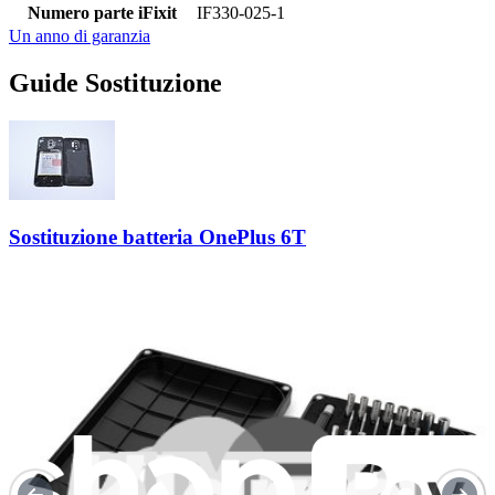
Numero parte iFixit
IF330-025-1
Un anno di garanzia
Guide Sostituzione
Sostituzione batteria OnePlus 6T
Se il tuo OnePlus 6T sta mostrando dei problemi...
Tempo richiesto:
20 minuti
Difficoltà: