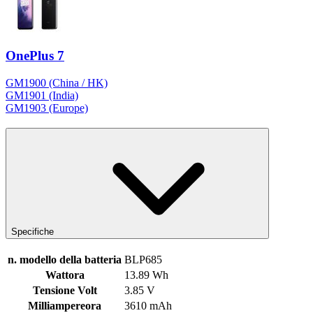
OnePlus 7
GM1900 (China / HK)
GM1901 (India)
GM1903 (Europe)
Specifiche
n. modello della batteria
BLP685
Wattora
13.89 Wh
Tensione Volt
3.85 V
Milliampereora
3610 mAh