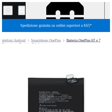
/
Spedizione gratuita su ordini superiori a €65*
telefoni Android
Smartphone OnePlus
Batteria OnePlus 6T e 7
Negozio
Parti
Telefoni