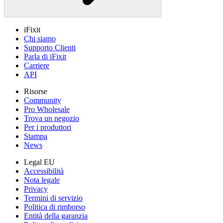
iFixit
Chi siamo
Supporto Clienti
Parla di iFixit
Carriere
API
Risorse
Community
Pro Wholesale
Trova un negozio
Per i produttori
Stampa
News
Legal EU
Accessibilità
Nota legale
Privacy
Termini di servizio
Politica di rimborso
Entità della garanzia