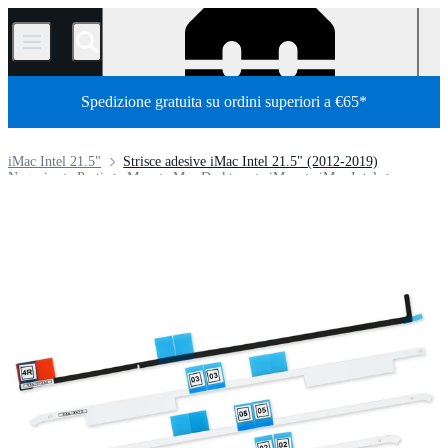
/
Spedizione gratuita su ordini superiori a €65*
iMac Intel 21.5"
Strisce adesive iMac Intel 21.5" (2012-2019)
Negozio
Parti
Mac
Mac Desktop
iMac
iMac Intel