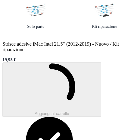
Opzione
non selezionato
Opzione
selezionato
Solo parte
Kit riparazione
Strisce adesive iMac Intel 21.5" (2012-2019)
-
Nuovo / Kit
riparazione
19,95 €
Sale price
Caricamento...
Aggiungi al carrello