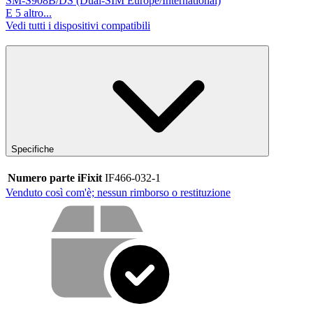
SM-S908B/DS (Dual-SIM Europe/International)
E 5 altro...
Vedi tutti i dispositivi compatibili
Specifiche
Numero parte iFixit
IF466-032-1
Venduto così com'è; nessun rimborso o restituzione
Cosa offriamo con il nostro servizio