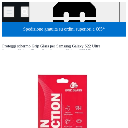
/
Spedizione gratuita su ordini superiori a €65*
Proteggi schermo Grip Glass per Samsung Galaxy S22 Ultra
Samsung Galaxy Phone S
Samsung Galaxy S22 Ultra
Negozio
Parti
Telefoni
telefoni Android
telefoni Samsung