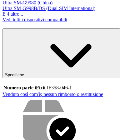
Ultra SM-G9980 (China)
Ultra SM-G998B/DS (Dual-SIM International)
E 4 altro...
Vedi tutti i dispositivi compatibili
Specifiche
Numero parte iFixit
IF358-046-1
Venduto così com'è; nessun rimborso o restituzione
Cosa offriamo con il nostro servizio