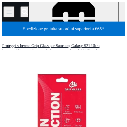
/
Spedizione gratuita su ordini superiori a €65*
Proteggi schermo Grip Glass per Samsung Galaxy S21 Ultra
Samsung Galaxy Phone S
Samsung Galaxy S21 Ultra
Negozio
Parti
Telefoni
telefoni Android
telefoni Samsung