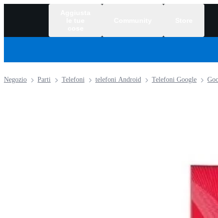
Aggiusta
le tue
Community
Store
cose
Negozio
Parti
Telefoni
telefoni Android
Telefoni Google
Goo