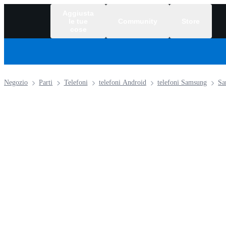
Aggiusta
le tue
Community
Store
cose
Negozio
Parti
Telefoni
telefoni Android
telefoni Samsung
Sa