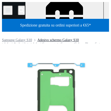
/
Spedizione gratuita su ordini superiori a €65*
Samsung Galaxy S10
Adesivo schermo Galaxy S10
telefoni Android
telefoni Samsung
Samsung Galaxy Phone S
Negozio
Parti
Telefoni