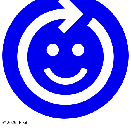
©
2026
iFixit
—