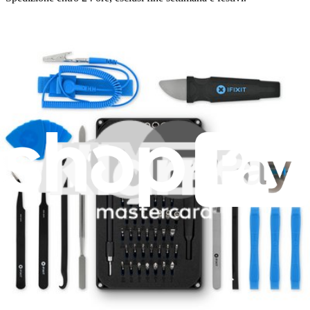
Compatibilità
Samsung Galaxy S10
Europe, Global Dual-SIM (G973F/DS)
USA (G973U)