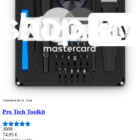
Centrale elettrica portatile FixHub
Stazione saldante portatile FixHub
Prodotti in vetrina
Minnow Precision Bit Set
235
14,95 €
Garanzia a vita
Pro Tech Toolkit
3009
74,95 €