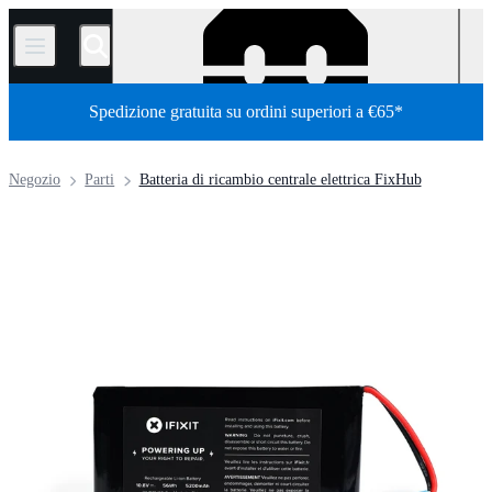
/
Spedizione gratuita su ordini superiori a €65*
Negozio
Parti
Batteria di ricambio centrale elettrica FixHub