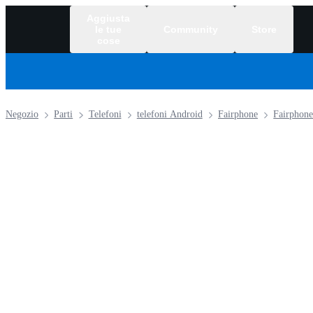
Aggiusta
le tue
Community
Store
cose
Negozio
Parti
Telefoni
telefoni Android
Fairphone
Fairphone