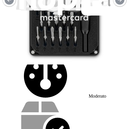
Segui questa guida per sostituire una batteria...
Tempo richiesto:
45 minuti - 2 ore
Difficoltà:
Moderato
Cosa offriamo con il nostro servizio