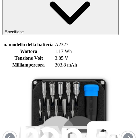
Specifiche
n. modello della batteria
A2327
Wattora
1.17 Wh
Tensione Volt
3.85 V
Milliampereora
303.8 mAh
Numero parte iFixit
IF441-020-1
Un anno di garanzia
Guide Sostituzione
Sostituzione batteria Apple Watch Series 6