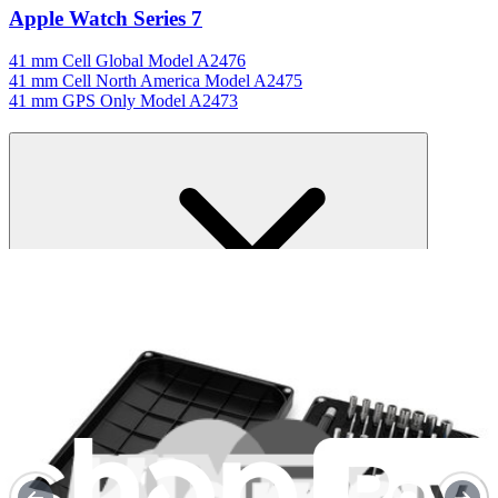
Apple Watch Series 7
41 mm Cell Global Model A2476
41 mm Cell North America Model A2475
41 mm GPS Only Model A2473
Specifiche
n. modello della batteria
A2663
Wattora
1.094 Wh
Tensione Volt
3.85 V
Milliampereora
284 mAh
Numero parte iFixit
IF241-010-1
Un anno di garanzia