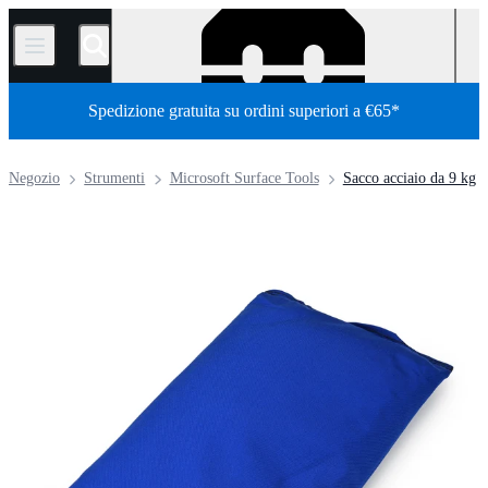
/
Spedizione gratuita su ordini superiori a €65*
Negozio
Strumenti
Microsoft Surface Tools
Sacco acciaio da 9 kg