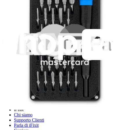
19,95 €
Garanzia a vita
iFixit
Chi siamo
Supporto Clienti
Parla di iFixit