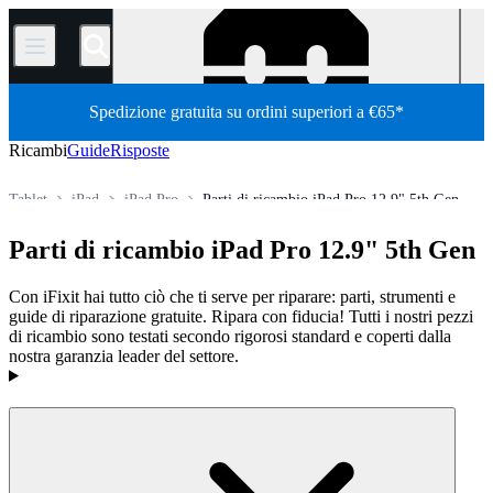
/
Spedizione gratuita su ordini superiori a €65*
Ricambi
Guide
Risposte
Tablet
iPad
iPad Pro
Parti di ricambio iPad Pro 12.9" 5th Gen
Store
Tutti i ricambi
Parti di ricambio iPad Pro 12.9" 5th Gen
Con iFixit hai tutto ciò che ti serve per riparare: parti, strumenti e
guide di riparazione gratuite. Ripara con fiducia! Tutti i nostri pezzi
di ricambio sono testati secondo rigorosi standard e coperti dalla
nostra garanzia leader del settore.
Prodotti