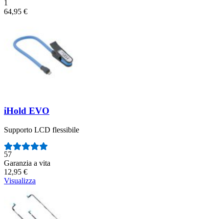
1
64,95 €
iHold EVO
Supporto LCD flessibile
Numero di recensioni:
57
Garanzia a vita
12,95 €
Visualizza