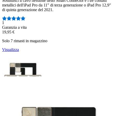
Sostituisci il cavo flessibile dello Smart Connector e i tre contatti
metallici dell'iPad Pro da 11" di terza generazione o iPad Pro 12,9"
di quinta generazione del 2021.
Numero di recensioni:
1
Garanzia a vita
19,95 €
Solo 7 rimasti in magazzino
Visualizza
Fotocamera interna iPad Pro 11" (2021) e 12.9"
(2021)