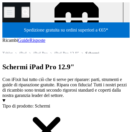
/
Spedizione gratuita su ordini superiori a €65*
Ricambi
Guide
Risposte
Tablet
iPad
iPad Pro
iPad Pro 12.9"
Schermi
Store
Tutti i ricambi
Schermi iPad Pro 12.9"
Con iFixit hai tutto ciò che ti serve per riparare: parti, strumenti e
guide di riparazione gratuite. Ripara con fiducia! Tutti i nostri pezzi
di ricambio sono testati secondo rigorosi standard e coperti dalla
nostra garanzia leader del settore.
Prodotti
Tipo di prodotto
:
Schermi