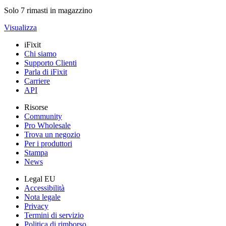
Solo 7 rimasti in magazzino
Visualizza
iFixit
Chi siamo
Supporto Clienti
Parla di iFixit
Carriere
API
Risorse
Community
Pro Wholesale
Trova un negozio
Per i produttori
Stampa
News
Legal EU
Accessibilità
Nota legale
Privacy
Termini di servizio
Politica di rimborso