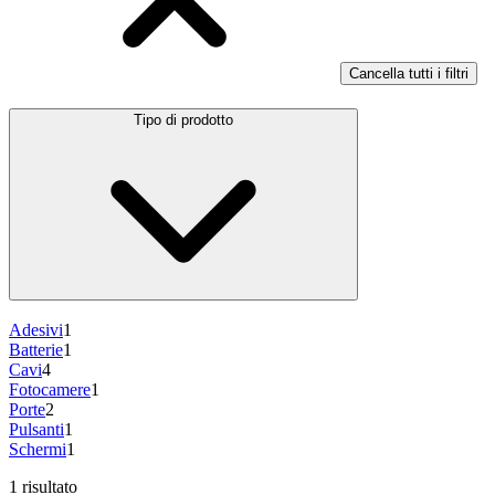
Cancella tutti i filtri
Tipo di prodotto
Adesivi
1
Batterie
1
Cavi
4
Fotocamere
1
Porte
2
Pulsanti
1
Schermi
1
1 risultato