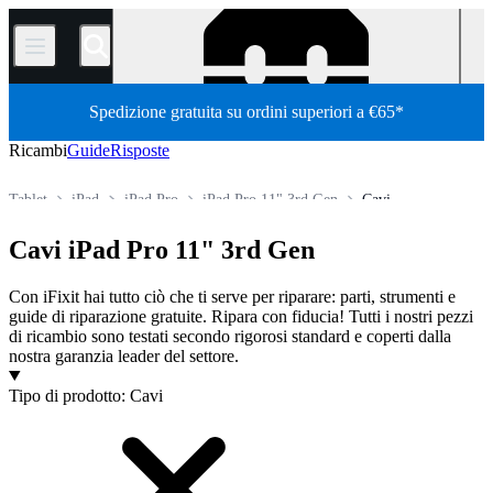
/
Spedizione gratuita su ordini superiori a €65*
Ricambi
Guide
Risposte
Tablet
iPad
iPad Pro
iPad Pro 11" 3rd Gen
Cavi
Store
Tutti i ricambi
Cavi iPad Pro 11" 3rd Gen
Con iFixit hai tutto ciò che ti serve per riparare: parti, strumenti e
guide di riparazione gratuite. Ripara con fiducia! Tutti i nostri pezzi
di ricambio sono testati secondo rigorosi standard e coperti dalla
nostra garanzia leader del settore.
Prodotti
Tipo di prodotto
:
Cavi