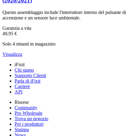
(2020/2021)
Questo assemblaggio include l'interruttore interno del pulsante di
accensione e un sensore luce ambientale.
Garanzia a vita
49,95 €
Solo 4 rimasti in magazzino
Visualizza
iFixit
Chi siamo
Supporto Clienti
Parla di iFixit
Carriere
API
Risorse
Community
Pro Wholesale
Trova un negozio
Per i produttori
Stampa
News