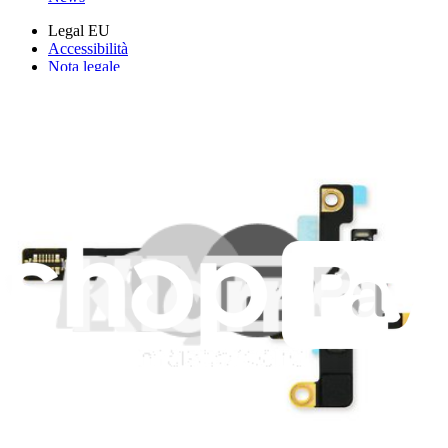
Legal EU
Accessibilità
Nota legale
Privacy
Termini di servizio
Politica di rimborso
Entità della garanzia
Polizza di spedizione
Informazioni importanti per i consumatori
Riciclaggio delle batterie e tariffe
Consenso Cookie
Scarica l'applicazione
Aiuta a tradurre