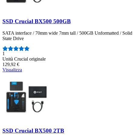
SSD Crucial BX500 500GB
SATA interface / 70mm wide 7mm tall / 500GB Unformatted / Solid
State Drive
Numero di recensioni:
1
Unità Crucial originale
129,92 €
Visualizza
SSD Crucial BX500 2TB