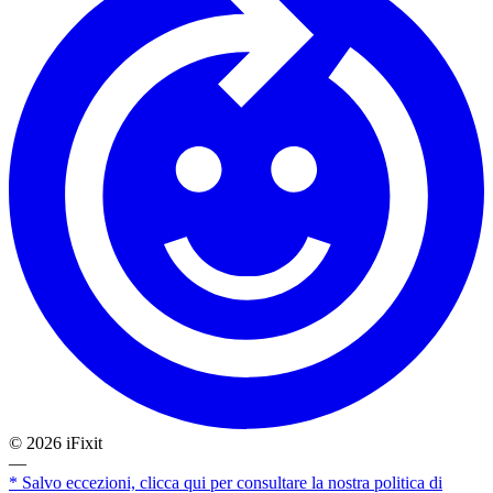
©
2026
iFixit
—
* Salvo eccezioni, clicca qui per consultare la nostra politica di