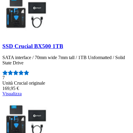
SSD Crucial BX500 1TB
SATA interface / 70mm wide 7mm tall / 1TB Unformatted / Solid
State Drive
Numero di recensioni:
7
Unità Crucial originale
169,95 €
Visualizza