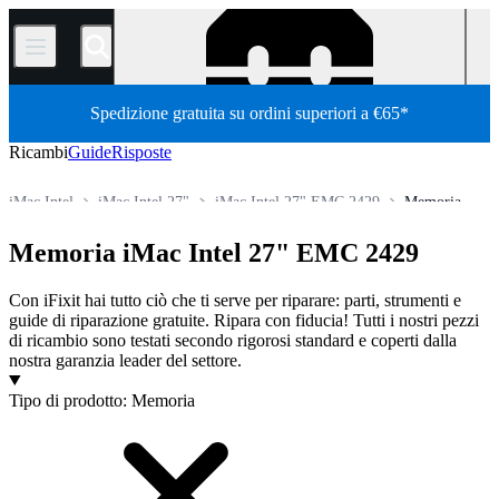
/
Spedizione gratuita su ordini superiori a €65*
Ricambi
Guide
Risposte
iMac Intel
iMac Intel 27"
iMac Intel 27" EMC 2429
Memoria
Store
Tutti i ricambi
Mac
Mac Desktop
iMac
Memoria iMac Intel 27" EMC 2429
Con iFixit hai tutto ciò che ti serve per riparare: parti, strumenti e
guide di riparazione gratuite. Ripara con fiducia! Tutti i nostri pezzi
di ricambio sono testati secondo rigorosi standard e coperti dalla
nostra garanzia leader del settore.
Prodotti
Tipo di prodotto
:
Memoria