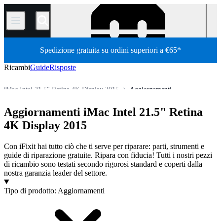
/
Spedizione gratuita su ordini superiori a €65*
Ricambi
Guide
Risposte
iMac Intel 21.5" Retina 4K Display 2015
Aggiornamenti
Mac
Mac Desktop
iMac
iMac Intel
iMac Intel 21.5"
Aggiornamenti iMac Intel 21.5" Retina
Store
Tutti i ricambi
4K Display 2015
Con iFixit hai tutto ciò che ti serve per riparare: parti, strumenti e
guide di riparazione gratuite. Ripara con fiducia! Tutti i nostri pezzi
di ricambio sono testati secondo rigorosi standard e coperti dalla
nostra garanzia leader del settore.
Prodotti
Tipo di prodotto
:
Aggiornamenti