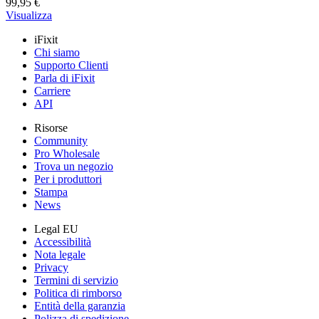
99,95 €
Visualizza
iFixit
Chi siamo
Supporto Clienti
Parla di iFixit
Carriere
API
Risorse
Community
Pro Wholesale
Trova un negozio
Per i produttori
Stampa
News
Legal EU
Accessibilità
Nota legale
Privacy
Termini di servizio
Politica di rimborso
Entità della garanzia
Polizza di spedizione