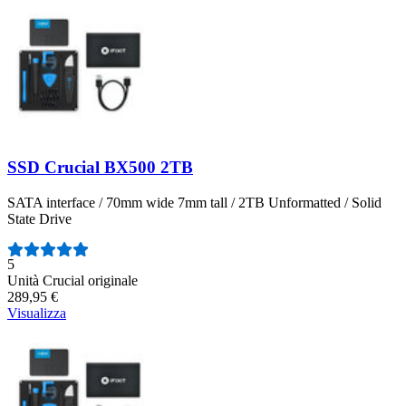
SSD Crucial BX500 2TB
SATA interface / 70mm wide 7mm tall / 2TB Unformatted / Solid
State Drive
Numero di recensioni:
5
Unità Crucial originale
289,95 €
Visualizza