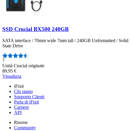
SSD Crucial BX500 240GB
SATA interface / 70mm wide 7mm tall / 240GB Unformatted / Solid
State Drive
Numero di recensioni:
7
Unità Crucial originale
89,95 €
Visualizza
iFixit
Chi siamo
Supporto Clienti
Parla di iFixit
Carriere
API
Risorse
Community