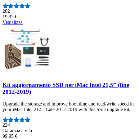
Numero di recensioni:
202
19,95 €
Visualizza
Kit aggiornamento SSD per iMac Intel 21,5” (fine
2012-2019)
Upgrade the storage and improve boot time and read/write speed in
your iMac Intel 21.5" Late 2012-2019 with this SSD upgrade kit.
Numero di recensioni:
224
Garanzia a vita
99,95 €