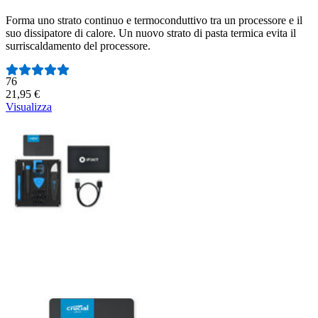
Forma uno strato continuo e termoconduttivo tra un processore e il
suo dissipatore di calore. Un nuovo strato di pasta termica evita il
surriscaldamento del processore.
Numero di recensioni:
76
21,95 €
Visualizza
SSD Crucial BX500 1TB
SATA interface / 70mm wide 7mm tall / 1TB Unformatted / Solid
State Drive