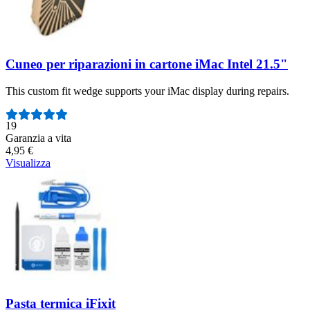
Cuneo per riparazioni in cartone iMac Intel 21.5"
This custom fit wedge supports your iMac display during repairs.
Numero di recensioni:
19
Garanzia a vita
4,95 €
Visualizza
Pasta termica iFixit