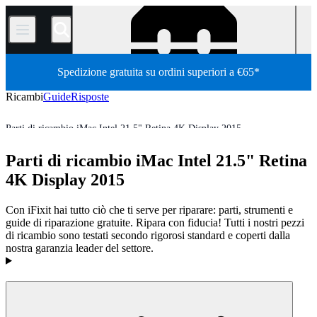
/
Spedizione gratuita su ordini superiori a €65*
Ricambi
Guide
Risposte
Parti di ricambio iMac Intel 21.5" Retina 4K Display 2015
Mac
Mac Desktop
iMac
iMac Intel
iMac Intel 21.5"
Parti di ricambio iMac Intel 21.5" Retina
Store
Tutti i ricambi
4K Display 2015
Con iFixit hai tutto ciò che ti serve per riparare: parti, strumenti e
guide di riparazione gratuite. Ripara con fiducia! Tutti i nostri pezzi
di ricambio sono testati secondo rigorosi standard e coperti dalla
nostra garanzia leader del settore.
Prodotti