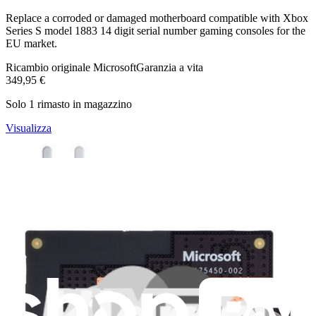
Replace a corroded or damaged motherboard compatible with Xbox
Series S model 1883 14 digit serial number gaming consoles for the
EU market.
Ricambio originale Microsoft
Garanzia a vita
349,95 €
Solo 1 rimasto in magazzino
Visualizza
Piedini Microsoft Xbox Series S modello 1883
(numero seriale di 14 cifre) - Originale
Replace a set of four white feet on the bottom of an Xbox Series S