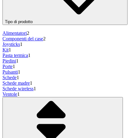
Tipo di prodotto
Alimentatori
2
Componenti del case
2
Joysticks
1
Kit
1
Pasta termica
1
Piedini
1
Porte
1
Pulsanti
1
Schede
1
Schede madre
1
Schede wireless
1
Ventole
1