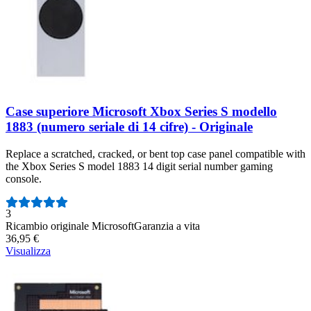
Case superiore Microsoft Xbox Series S modello
1883 (numero seriale di 14 cifre) - Originale
Replace a scratched, cracked, or bent top case panel compatible with
the Xbox Series S model 1883 14 digit serial number gaming
console.
Numero di recensioni:
3
Ricambio originale Microsoft
Garanzia a vita
36,95 €
Visualizza