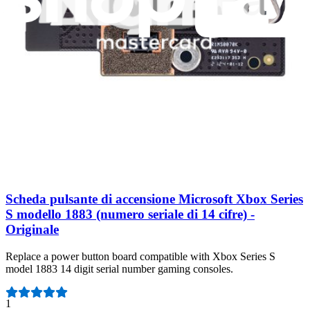
model 1883 14 digit serial number gaming console.
Ricambio originale Microsoft
Garanzia a vita
9,95 €
Visualizza
Scheda pulsante di accensione Microsoft Xbox Series
S modello 1883 (numero seriale di 14 cifre) -
Originale
Replace a power button board compatible with Xbox Series S
model 1883 14 digit serial number gaming consoles.
Numero di recensioni:
1