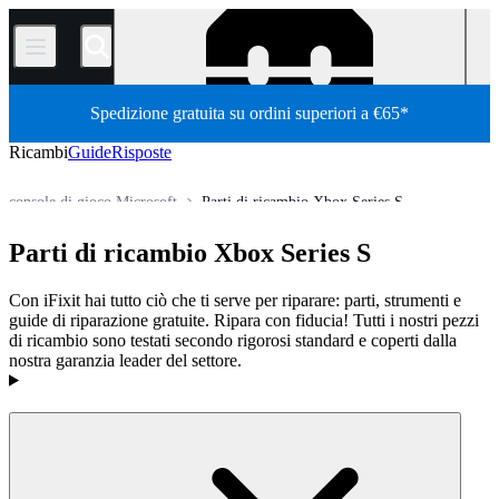
/
Spedizione gratuita su ordini superiori a €65*
Ricambi
Guide
Risposte
console di gioco Microsoft
Parti di ricambio Xbox Series S
Store
Tutti i ricambi
Console videogiochi
Parti di ricambio Xbox Series S
Con iFixit hai tutto ciò che ti serve per riparare: parti, strumenti e
guide di riparazione gratuite. Ripara con fiducia! Tutti i nostri pezzi
di ricambio sono testati secondo rigorosi standard e coperti dalla
nostra garanzia leader del settore.
Prodotti