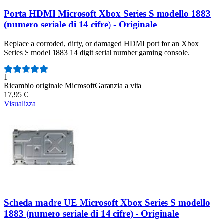
Porta HDMI Microsoft Xbox Series S modello 1883
(numero seriale di 14 cifre) - Originale
Replace a corroded, dirty, or damaged HDMI port for an Xbox
Series S model 1883 14 digit serial number gaming console.
Numero di recensioni:
1
Ricambio originale Microsoft
Garanzia a vita
17,95 €
Visualizza
Scheda madre UE Microsoft Xbox Series S modello
1883 (numero seriale di 14 cifre) - Originale