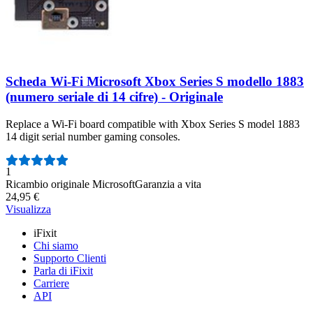
Scheda Wi-Fi Microsoft Xbox Series S modello 1883
(numero seriale di 14 cifre) - Originale
Replace a Wi-Fi board compatible with Xbox Series S model 1883
14 digit serial number gaming consoles.
Numero di recensioni:
1
Ricambio originale Microsoft
Garanzia a vita
24,95 €
Visualizza
iFixit
Chi siamo
Supporto Clienti
Parla di iFixit
Carriere
API