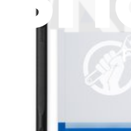
Trova un negozio
Per i produttori
Stampa
News
Legal EU
Accessibilità
Nota legale
Privacy
Termini di servizio
Politica di rimborso
Entità della garanzia
Polizza di spedizione
Informazioni importanti per i consumatori
Riciclaggio delle batterie e tariffe
Consenso Cookie
Scarica l'applicazione