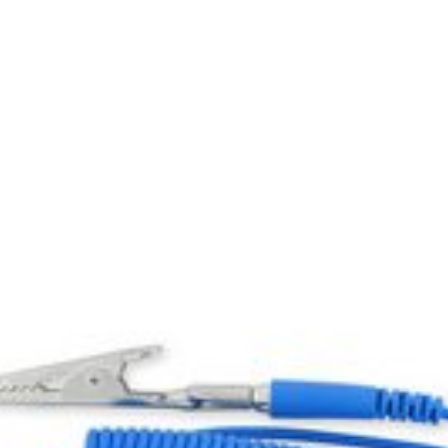
cui hai bisogno per aprire, pulire, mantenere, modificare e riparare le con