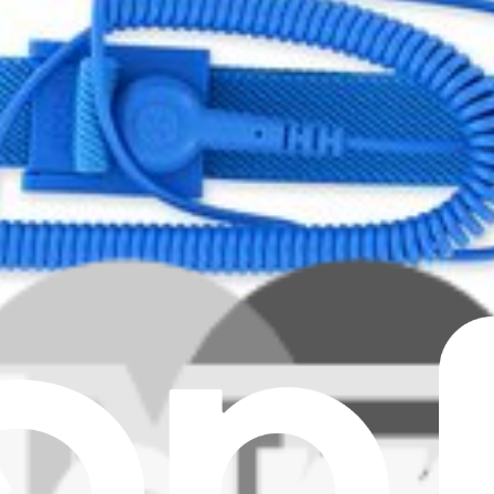
dissipatore di calore. Un nuovo strato di pasta termica evita il surrisc