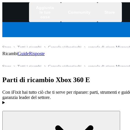
Aggiusta
le tue
Community
Store
cose
Store
Tutti i ricambi
Console videogiochi
console di gioco Microsof
Ricambi
Guide
Risposte
Store
Tutti i ricambi
Console videogiochi
console di gioco Microsof
Parti di ricambio Xbox 360 E
Con iFixit hai tutto ciò che ti serve per riparare: parti, strumenti e gui
garanzia leader del settore.
Prodotti