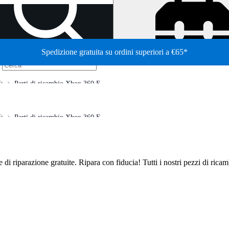
Spedizione gratuita su ordini superiori a €65*
/
t
Parti di ricambio Xbox 360 E
t
Parti di ricambio Xbox 360 E
de di riparazione gratuite. Ripara con fiducia! Tutti i nostri pezzi di ric