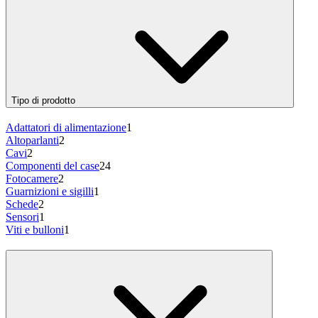
Tipo di prodotto
Adattatori di alimentazione
1
Altoparlanti
2
Cavi
2
Componenti del case
24
Fotocamere
2
Guarnizioni e sigilli
1
Schede
2
Sensori
1
Viti e bulloni
1