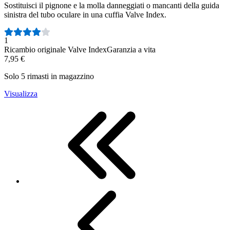
Sostituisci il pignone e la molla danneggiati o mancanti della guida
sinistra del tubo oculare in una cuffia Valve Index.
Numero di recensioni:
1
Ricambio originale Valve Index
Garanzia a vita
7,95 €
Solo 5 rimasti in magazzino
Visualizza
First
Previous