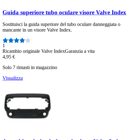
Guida superiore tubo oculare visore Valve Index
Sostituisci la guida superiore del tubo oculare danneggiata o
mancante in un visore Valve Index.
Numero di recensioni:
1
Ricambio originale Valve Index
Garanzia a vita
4,95 €
Solo 7 rimasti in magazzino
Visualizza