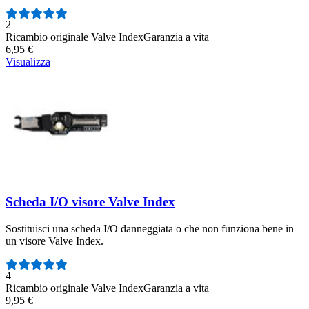
Numero di recensioni:
2
Ricambio originale Valve Index
Garanzia a vita
6,95 €
Visualizza
Scheda I/O visore Valve Index
Sostituisci una scheda I/O danneggiata o che non funziona bene in
un visore Valve Index.
Numero di recensioni:
4
Ricambio originale Valve Index
Garanzia a vita
9,95 €