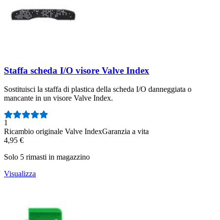
Staffa scheda I/O visore Valve Index
Sostituisci la staffa di plastica della scheda I/O danneggiata o
mancante in un visore Valve Index.
Numero di recensioni:
1
Ricambio originale Valve Index
Garanzia a vita
4,95 €
Solo 5 rimasti in magazzino
Visualizza