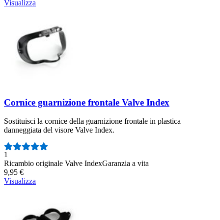
Visualizza
Cornice guarnizione frontale Valve Index
Sostituisci la cornice della guarnizione frontale in plastica
danneggiata del visore Valve Index.
Numero di recensioni:
1
Ricambio originale Valve Index
Garanzia a vita
9,95 €
Visualizza