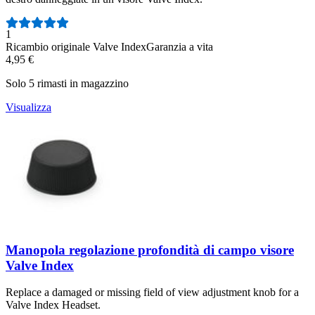
Numero di recensioni:
1
Ricambio originale Valve Index
Garanzia a vita
4,95 €
Solo 5 rimasti in magazzino
Visualizza
Manopola regolazione profondità di campo visore
Valve Index
Replace a damaged or missing field of view adjustment knob for a
Valve Index Headset.