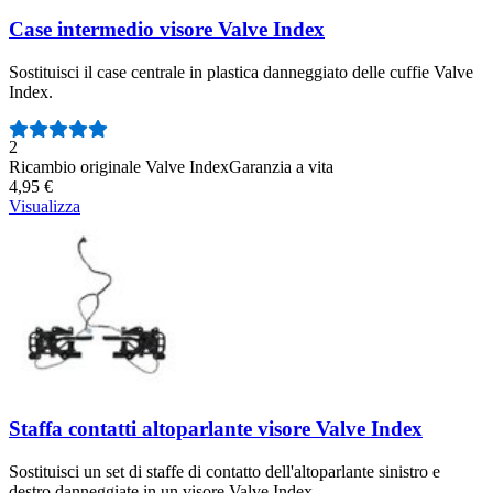
Case intermedio visore Valve Index
Sostituisci il case centrale in plastica danneggiato delle cuffie Valve
Index.
Numero di recensioni:
2
Ricambio originale Valve Index
Garanzia a vita
4,95 €
Visualizza
Staffa contatti altoparlante visore Valve Index
Sostituisci un set di staffe di contatto dell'altoparlante sinistro e
destro danneggiate in un visore Valve Index.