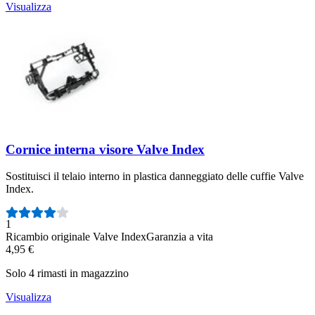
Visualizza
Cornice interna visore Valve Index
Sostituisci il telaio interno in plastica danneggiato delle cuffie Valve
Index.
Numero di recensioni:
1
Ricambio originale Valve Index
Garanzia a vita
4,95 €
Solo 4 rimasti in magazzino
Visualizza