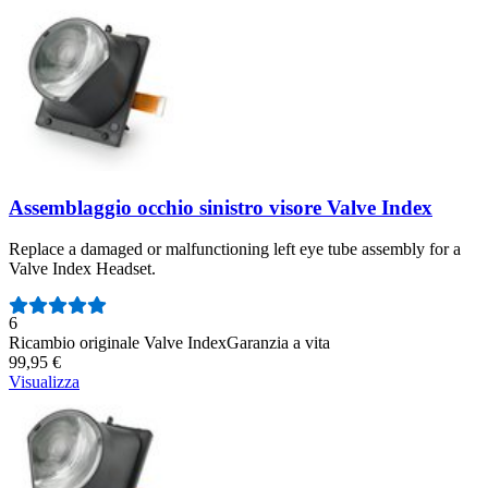
Assemblaggio occhio sinistro visore Valve Index
Replace a damaged or malfunctioning left eye tube assembly for a
Valve Index Headset.
Numero di recensioni:
6
Ricambio originale Valve Index
Garanzia a vita
99,95 €
Visualizza