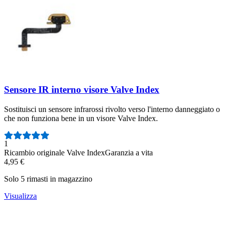
Sensore IR interno visore Valve Index
Sostituisci un sensore infrarossi rivolto verso l'interno danneggiato o
che non funziona bene in un visore Valve Index.
Numero di recensioni:
1
Ricambio originale Valve Index
Garanzia a vita
4,95 €
Solo 5 rimasti in magazzino
Visualizza