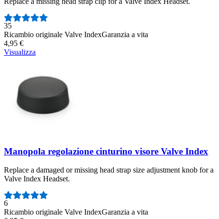
Replace a missing head strap clip for a Valve Index Headset.
Numero di recensioni:
35
Ricambio originale Valve Index
Garanzia a vita
4,95 €
Visualizza
Manopola regolazione cinturino visore Valve Index
Replace a damaged or missing head strap size adjustment knob for a
Valve Index Headset.
Numero di recensioni:
6
Ricambio originale Valve Index
Garanzia a vita