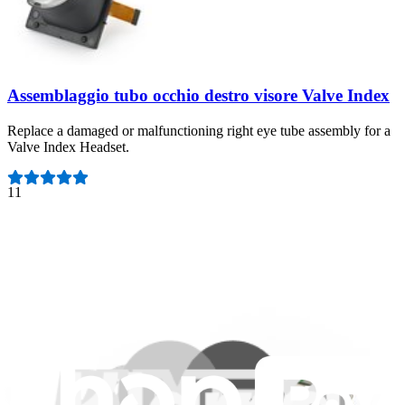
Assemblaggio tubo occhio destro visore Valve Index
Replace a damaged or malfunctioning right eye tube assembly for a
Valve Index Headset.
Numero di recensioni:
11
Ricambio originale Valve Index
Garanzia a vita
99,95 €
Visualizza