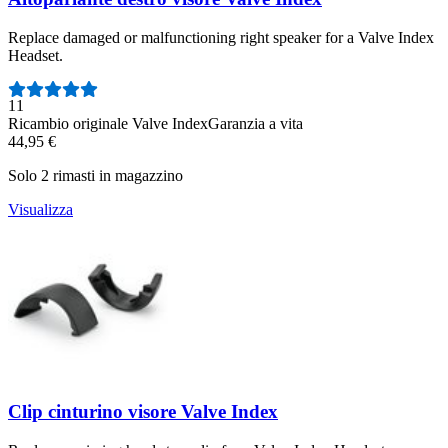
Replace damaged or malfunctioning right speaker for a Valve Index
Headset.
Numero di recensioni:
11
Ricambio originale Valve Index
Garanzia a vita
44,95 €
Solo 2 rimasti in magazzino
Visualizza
Clip cinturino visore Valve Index