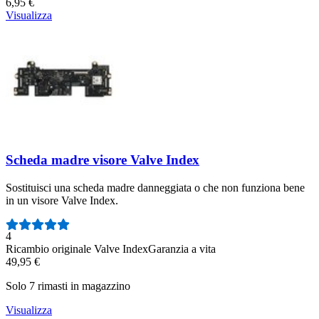
6,95 €
Visualizza
Scheda madre visore Valve Index
Sostituisci una scheda madre danneggiata o che non funziona bene
in un visore Valve Index.
Numero di recensioni:
4
Ricambio originale Valve Index
Garanzia a vita
49,95 €
Solo 7 rimasti in magazzino
Visualizza