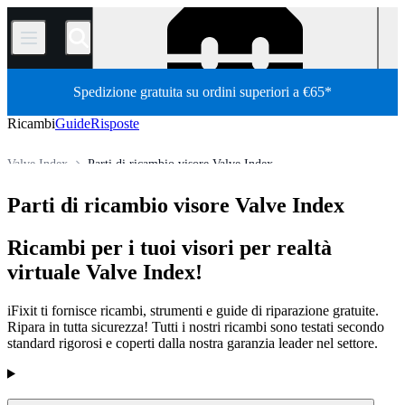
/
Spedizione gratuita su ordini superiori a €65*
Ricambi
Guide
Risposte
Valve Index
Parti di ricambio visore Valve Index
Tutti i ricambi
Elettronica
Virtual/Augmented Reality Headset
Parti di ricambio visore Valve Index
Store
Ricambi per i tuoi visori per realtà
virtuale Valve Index!
iFixit ti fornisce ricambi, strumenti e guide di riparazione gratuite.
Ripara in tutta sicurezza! Tutti i nostri ricambi sono testati secondo
standard rigorosi e coperti dalla nostra garanzia leader nel settore.
Prodotti