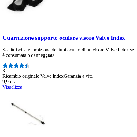
Guarnizione supporto oculare visore Valve Index
Sostituisci la guarnizione dei tubi oculari di un visore Valve Index se
è consumata o danneggiata.
Numero di recensioni:
3
Ricambio originale Valve Index
Garanzia a vita
9,95 €
Visualizza