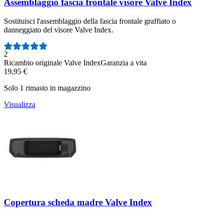
Assemblaggio fascia frontale visore Valve Index
Sostituisci l'assemblaggio della fascia frontale graffiato o
danneggiato del visore Valve Index.
Numero di recensioni:
2
Ricambio originale Valve Index
Garanzia a vita
19,95 €
Solo 1 rimasto in magazzino
Visualizza
Copertura scheda madre Valve Index