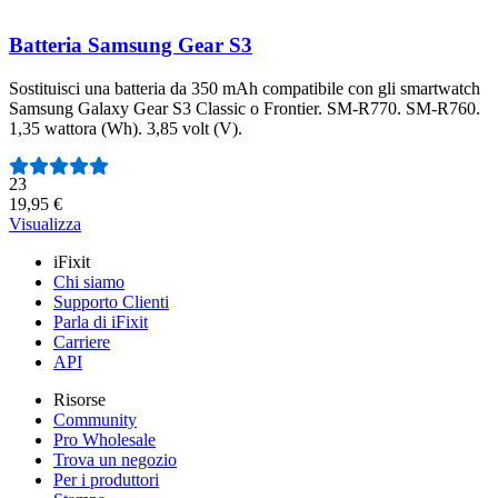
Batteria Samsung Gear S3
Sostituisci una batteria da 350 mAh compatibile con gli smartwatch
Samsung Galaxy Gear S3 Classic o Frontier. SM-R770. SM-R760.
1,35 wattora (Wh). 3,85 volt (V).
Numero di recensioni:
23
19,95 €
Visualizza
iFixit
Chi siamo
Supporto Clienti
Parla di iFixit
Carriere
API
Risorse
Community
Pro Wholesale
Trova un negozio
Per i produttori