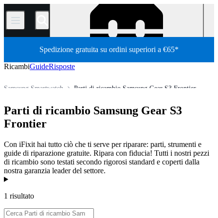
/
Spedizione gratuita su ordini superiori a €65*
Ricambi
Guide
Risposte
Samsung Smartwatch
Parti di ricambio Samsung Gear S3 Frontier
Ricambi per altri dispositivi elettronici
smartwatch
Parti di ricambio Samsung Gear S3
Store
Tutti i ricambi
Frontier
Con iFixit hai tutto ciò che ti serve per riparare: parti, strumenti e
guide di riparazione gratuite. Ripara con fiducia! Tutti i nostri pezzi
di ricambio sono testati secondo rigorosi standard e coperti dalla
nostra garanzia leader del settore.
Prodotti
1 risultato