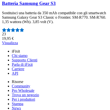
Batteria Samsung Gear S3
Sostituisci una batteria da 350 mAh compatibile con gli smartwatch
Samsung Galaxy Gear S3 Classic o Frontier. SM-R770. SM-R760.
1,35 wattora (Wh). 3,85 volt (V).
Numero di recensioni:
23
19,95 €
Visualizza
iFixit
Chi siamo
Supporto Clienti
Parla di iFixit
Carriere
API
Risorse
Community
Pro Wholesale
Trova un negozio
Per i produttori
Stampa
News