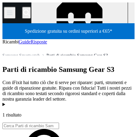
/
Spedizione gratuita su ordini superiori a €65*
Ricambi
Guide
Risposte
Samsung Smartwatch
Parti di ricambio Samsung Gear S3
Ricambi per altri dispositivi elettronici
smartwatch
Parti di ricambio Samsung Gear S3
Store
Tutti i ricambi
Con iFixit hai tutto ciò che ti serve per riparare: parti, strumenti e
guide di riparazione gratuite. Ripara con fiducia! Tutti i nostri pezzi
di ricambio sono testati secondo rigorosi standard e coperti dalla
nostra garanzia leader del settore.
Prodotti
1 risultato